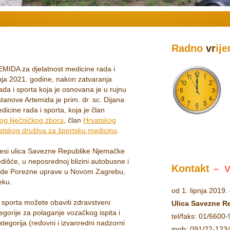
R
a
d
n
o
v
r
i
j
e
MIDA za djelatnost medicine rada i
pnja 2021. godine, nakon zatvaranja
rada i sporta koja je osnovana je u rujnu
tanove Artemida je prim. dr. sc. Dijana
dicine rada i sporta, koja je član
og liječničkog zbora
, član
Hrvatskog
atskog društva za športsku medicinu
.
resi ulica Savezne Republike Njemačke
išće, u neposrednoj blizini autobusne i
Kontakt
– 
rade Porezne uprave u Novom Zagrebu,
eku.
od 1. lipnja 2019.
 sporta možete obaviti zdravstveni
Ulica Savezne R
egorije za polaganje vozačkog ispita i
tel/faks: 01/6600
tegorija (redovni i izvanredni nadzorni
mob: 091/22-123