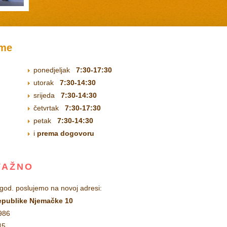
m
e
ponedjeljak
7:30-17:30
utorak
7:30-14:30
srijeda
7:30-14:30
četvrtak
7:30-17:30
petak
7:30-14:30
i
prema dogovoru
VAŽNO
 god. poslujemo na novoj adresi:
epublike Njemačke 10
-986
45