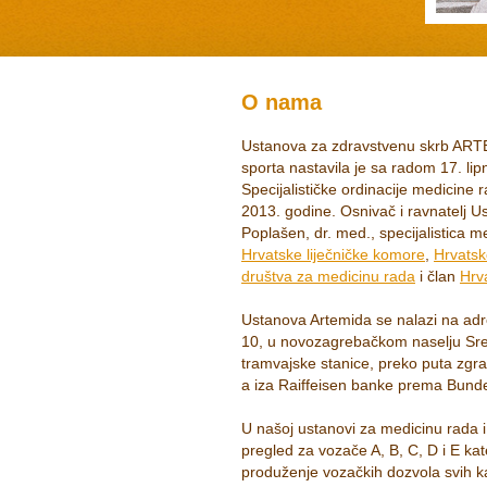
O nama
Ustanova za zdravstvenu skrb ARTE
sporta nastavila je sa radom 17. li
Specijalističke ordinacije medicine 
2013. godine. Osnivač i ravnatelj Us
Poplašen, dr. med., specijalistica me
Hrvatske liječničke komore
,
Hrvatsk
društva za medicinu rada
i član
Hrv
Ustanova Artemida se nalazi na ad
10, u novozagrebačkom naselju Sred
tramvajske stanice, preko puta zg
a iza Raiffeisen banke prema Bund
U našoj ustanovi za medicinu rada i
pregled za vozače A, B, C, D i E kat
produženje vozačkih dozvola svih ka