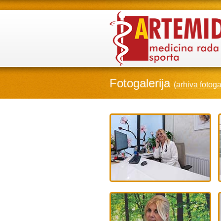
Fotogalerija
(
arhiva fotoga