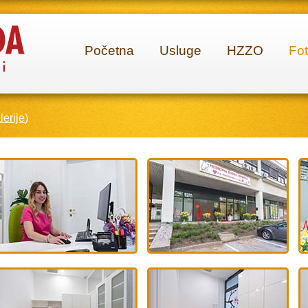
Početna
Usluge
HZZO
Fot
lerije
)