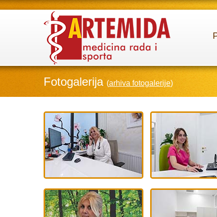
Fotogalerija
(
arhiva fotogalerije
)