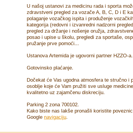
U našoj ustanovi za medicinu rada i sporta može
zdravstveni pregled za vozače A, B, C, D i E ka
polaganje vozačkog ispita i produženje vozački
kategorija (redovni i izvanredni nadzorni pregled
pregled za držanje i nošenje oružja, zdravstven
posao i upise u školu, pregledi za sportaše, os
pružanje prve pomoći...
Ustanova Artemida je ugovorni partner HZZO-a.
Gotovinsko plaćanje.
Dočekat će Vas ugodna atmosfera te stručno i p
osoblje koje će Vam pružiti sve usluge medicine
kvalitetno uz zajamčenu diskreciju.
Parking 2 zona 700102.
Kako biste nas lakše pronašli koristite poveznic
Google
navigaciju
.