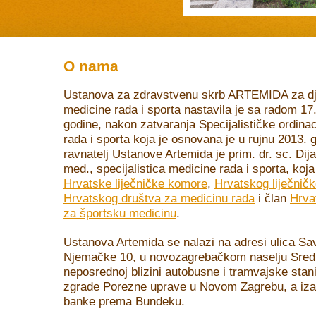
O nama
Ustanova za zdravstvenu skrb ARTEMIDA za dj
medicine rada i sporta nastavila je sa radom 17.
godine, nakon zatvaranja Specijalističke ordina
rada i sporta koja je osnovana je u rujnu 2013. 
ravnatelj Ustanove Artemida je prim. dr. sc. Dij
med., specijalistica medicine rada i sporta, koja
Hrvatske liječničke komore
,
Hrvatskog liječnič
Hrvatskog društva za medicinu rada
i član
Hrva
za športsku medicinu
.
Ustanova Artemida se nalazi na adresi ulica S
Njemačke 10, u novozagrebačkom naselju Sred
neposrednoj blizini autobusne i tramvajske stan
zgrade Porezne uprave u Novom Zagrebu, a iza
banke prema Bundeku.