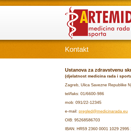
Kontakt
Ustanova za zdravstvenu s
(djelatnost medicina rada i sport
Zagreb, Ulica Savezne Republike 
tel/faks: 01/6600-986
mob: 091/22-12345
e-mail:
pregled@medicinarada.eu
OIB: 95268586703
IBAN: HR59 2360 0001 1029 2995 