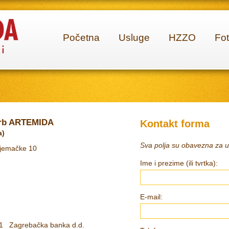
Početna
Usluge
HZZO
Fot
krb ARTEMIDA
Kontakt forma
a)
Sva polja su obavezna za 
Njemačke 10
Ime i prezime (ili tvrtka):
E-mail:
1 Zagrebačka banka d.d.